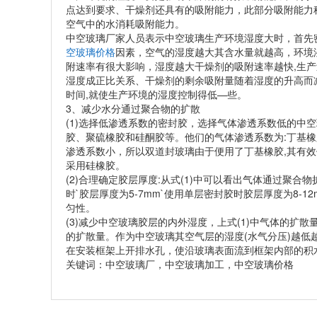
点达到要求、干燥剂还具有的吸附能力，此部分吸附能力
空气中的水消耗吸附能力。
中空玻璃厂家人员表示中空玻璃生产环境湿度大时，首先
空玻璃价格
因素，空气的湿度越大其含水量就越高，环境湿
附速率有很大影响，湿度越大干燥剂的吸附速率越快,生
湿度成正比关系、干燥剂的剩余吸附量随着湿度的升高而
时间,就使生产环境的湿度控制得低—些。
3、减少水分通过聚合物的扩散
(1)选择低渗透系数的密封胶，选择气体渗透系数低的中
胶、聚硫橡胶和硅酮胶等。他们的气体渗透系数为:丁基橡胶← 15
渗透系数小，所以双道封玻璃由于便用了丁基橡胶,其有
采用硅橡胶。
(2)合理确定胶层厚度:从式(1)中可以看出气体通过聚
时`胶层厚度为5-7mm`使用单层密封胶时胶层厚度为8
匀性。
(3)减少中空玻璃胶层的内外湿度，上式(1)中气体的
的扩散量。作为中空玻璃其空气层的湿度(水气分压)越低
在安装框架上开排水孔，使沿玻璃表面流到框架内部的积水
关键词：中空玻璃厂，中空玻璃加工，中空玻璃价格