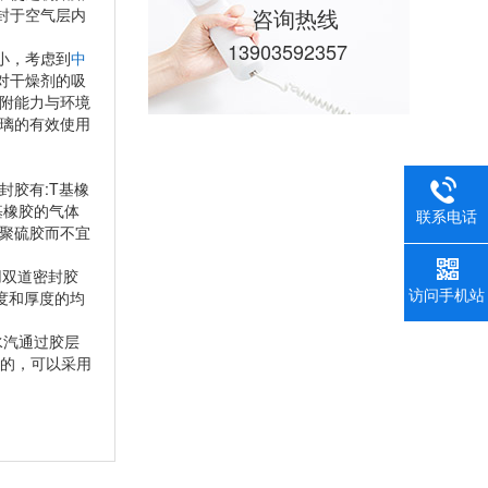
咨询热线
封于空气层内
13903592357
小，考虑到
中
对干燥剂的吸
附能力与环境
璃的有效使用
封胶有:T基橡
丁基橡胶的气体
联系电话
聚硫胶而不宜
用双道密封胶
访问手机站
厚度和厚度的均
水汽通过胶层
目的，可以采用