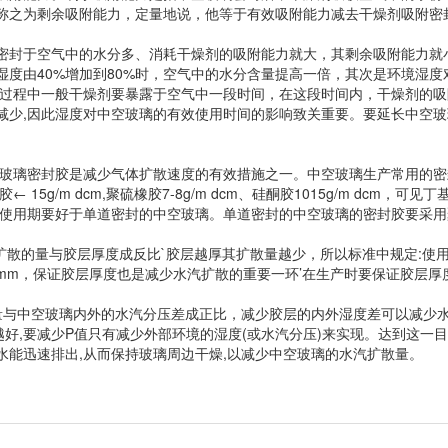
称之为剩余吸附能力，定量地说，他等于有效吸附能力减去干燥剂吸附密
密封于空气中的水分多、消耗干燥剂的吸附能力就大，其剩余吸附能力就
度由40%增加到80%时，空气中的水分含量提高一倍，其次是环境湿度
产过程中一般干燥剂要暴露于空气中一段时间，在这段时间内，干燥剂的吸
减少,因此湿度对中空玻璃的有效使用时间的影响致关重要。要延长中空玻
空玻璃密封胶是减少气体扩散速度的有效措施之一。中空玻璃生产常用的密
g/m dcm,聚硫橡胶7-8g/m dcm、硅酮胶1015g/m dcm，可见
效使用期要好于单道密封的中空玻璃。单道密封的中空玻璃的密封胶要采用
合物扩散的量与胶层厚度成反比`胶层越厚其扩散量越少，所以标准中规定:使
-12mm，保证胶层厚度也是减少水汽扩散的重要一环’在生产时要保证胶层
扩散量与中空玻璃内外的水汽分压差成正比，减少胶层的内外湿度差可以减少
越好,要减少P值只有减少外部环境的湿度(或水汽分压)来实现。达到这一
能迅速排出,从而保持玻璃周边干燥,以减少中空玻璃的水汽扩散量。