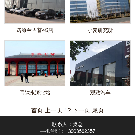
诺维兰吉普4S店
小麦研究所
高铁永济北站
观致汽车
首页
上一页
1
2
下一页
尾页
联系人：樊总
手机号码：13903592357