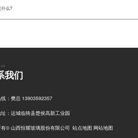
什么?
 us
系我们
线：樊总 13903592357
地址：运城临猗县楚侯高新工业园
所有© 山西恒耀玻璃股份有限公司
站点地图
网站地图