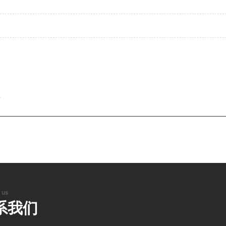
？
 us
系我们